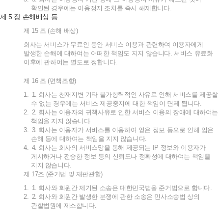
확인된
경우에는
이용정지
조치를
즉시
해제합니다
.
5
제
장
손해배상
등
제
15
조
(
손해
배상
)
회사는
서비스가
무료인
동안
서비스
이용과
관련하여
이용자에게
발생한
손해에
대하여는
어떠한
책임도
지지
않습니다
.
서비스
유료화
이후에
관하여는
별도로
정합니다
.
제
16
조
(
면책조항
)
1.
1.
회사는
천재지변
기타
불가항력적인
사유로
인해
서비스를
제공할
수
없는
경우에는
서비스
제공중지에
대한
책임이
면제
됩니다
.
2.
2.
회사는
이용자의
귀책사유로
인한
서비스
이용의
장애에
대하여는
책임을
지지
않습니다
.
3.
3.
회사는
이용자가
서비스를
이용하여
얻은
정보
등으로
인해
입은
손해
등에
대하여는
책임을
지지
않습니다
.
4.
4.
회사는
회사의
서비스망을
통해
제공되는
IP
정보와
이용자가
게시하거나
전송한
정보
등의
신뢰도나
정확성에
대하여는
책임을
지지
않습니다
.
제
17
조
(
준거법
및
재판관할
)
1.
1.
회사와
회원간
제기된
소송은
대한민국법을
준거법으로
합니다
.
2.
2.
회사와
회원간
발생한
분쟁에
관한
소송은
민사소송법
상의
관할법원에
제소합니다
.