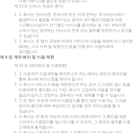
이용가능시간을
별도로
정할
수
있습니다
.
제
13
조
(
서비스
제공의
중지
)
1.
1.
회사는
전시사변
,
천재지변
또는
이에
준하는
국가비상사태가
발생하거나
발생할
우려가
있는
경우와
전기통신사업법에
의한
기간통신사업자가
전기통신
서비스를
중지하는
등
기타
부득이한
사유가
있는
경우에는
서비스의
전부
또는
일부를
제한하거나
정지할
수
있습니다
.
2.
2.
회사는
전
항의
규정에
의하여
서비스의
이용을
제한하거나
정지한
때에는
그의
사유
및
제한기간
등을
지체
없이
이용자에게
공지합니다
.
4
제
장
계약
해지
및
이용
제한
제
14
조
(
계약해지
및
이용제한
)
1.
1.
이용자가
이용계약을
해지하고자
하는
때에는
본인이
온라인을
통해
회사에
해지신청을
하여야
합니다
.
2.
2.
회사가
서비스
이용을
제한하고자
하는
경우
그
사유와
일시
등을
이용자에게
통지합니다
.
다만
,
회사가
긴급하게
이용을
정지할
필요가
있다고
인정하는
경우에는
바로
제재를
가할
수
있습니다
.
3.
3.
전
항의
규정에
의하여
이용정지를
통지
받은
이용자는
그
이용
정지의
통지에
대해
부당하다고
생각할
경우
이의신청을
할
수
있습니다
.
4.
4.
회사는
전
항의
규정에
의한
이의신청에
대하여
그
확인을
위한
기간까지
이용정지를
일시
연기할
수
있으며
,
그
경과와
결과를
이용
고객에게
통지합니다
.
5.
5.
회사는
이용정지
기간
중에
그
이용정지
사유가
해소된
것이