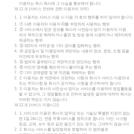
이용자는
즉시
회사에
그
사실을
통보해야
합니다
.
제
11
조
(
서비스
전반에
관한
이용자의
의무
)
1.
1.
이용자는
서비스
이용
시
다음
각
호의
행위를
하지
않아야
합니다
.
1.
①
다른
이용자의
이용자
ID
를
부정하게
사용하는
행위
2.
②
서비스에서
얻은
정보를
회사의
사전승낙
없이
이용자의
이용
외의
목적으로
복제하거나
출판
및
방송
등에
사용하거나
제
3
자에게
제공하는
행위
3.
③
제
3
자의
저작권
등
기타
권리를
침해하는
행위
4.
④
공공질서
및
미풍양속에
위반되는
내용의
정보
,
문장
,
도형
등을
타인에게
유포하는
행위
5.
⑤
범죄와
결부된다고
객관적으로
판단되는
행위
6.
⑥
타인의
명예를
훼손하거나
불이익을
주는
행위
7.
⑦
기타
관계법령
및
본
약관을
위배하는
행위
2.
2.
이용자는
본
약관에서
규정하는
사항과
회사가
서비스
이용안내
또는
주의사항
등
회사가
공지하는
사항을
준수하여야
합니다
.
3.
3.
이용자는
회사의
사전승낙
없이는
서비스를
이용하여
영업활동을
할
수
없으며
,
그
영업활동으로
인하여
발생된
결과에
대하여
회사는
어떠한
책임도
지지
않습니다
.
제
12
조
(
서비스
이용시간
)
1.
1.
서비스의
이용은
회사의
업무상
또는
기술상
특별한
지장이
없는
한
1
일
24
시간
,
연중
무휴서비스를
원칙으로
합니다
.
다만
,
시스템
점검
,
교체
,
보수
등과
같은
필요가
있는
경우는
그러하지
않습니다
.
2.
2.
회사는
서비스를
일정범위로
분할하여
각
범위별로