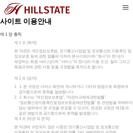
메뉴 건너뛰기
사이트 이용안내
1
제
장
총칙
제
1
조
(
목적
)
본
약관은
개인정보보호법
,
전기통신사업법
및
정보통신망
이용촉진
및
정보보호
등에
관한
법률에
의하여
본사이트
(
이하
"
회사
"
라
한다
)
가
제공하는
회원
서비스
(
이하
"
서비스
"
라
한다
)
의
이용
조건
,
절차
그리고
회원규칙에
관한
사항
등을
규정함을
목적으로
합니다
.
제
2
조
(
공지
)
1.
1.
본
규정은
서비스
화면에
게시하거나
기타의
방법으로
회원에게
공지함으로써
효력을
발생합니다
.
2.
2.
회사는
“
개인정보보호법
”, “
약관의규제에관한법률
”,
“
정보통신망이용촉진및정보보호등에관한법률
”
등
관련법을
위배하지
않는
범위에서
본
규정을
변경할
수
있으며
,
변경된
규정은
제
1
항과
같은
방법으로
공지함으로써
효력을
발생합니다
.
제
3
조
(
약관
외
준칙
)
본
약관에
규정되지
않은
사항은
전기통신사업법
및
정보통신망
이용촉진
및
정보보호
등에
관한
법률
기타
관련법령의
규정에