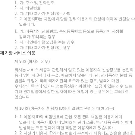
1.
가
.
주소
및
전화번호
2.
나
.
비밀번호
3.
다
.
기타
회사가
인정하는
사항
2.
2.
이용자
ID
는
다음에
해당할
경우
이용자의
요청에
의하여
변경할
수
있습니다
.
1.
가
.
이용자의
전화번호
,
주민등록번호
등으로
등록되어
사생활
침해가
우려되는
경우
2.
나
.
타인에게
혐오감을
주는
경우
3.
다
.
기타
회사가
인정하는
경우
3
제
장
서비스
이용
제
9
조
(
회사의
의무
)
회사는
서비스
제공과
관련해서
알고
있는
이용자의
신상정보를
본인의
승낙
없이
제
3
자에게
누설
,
배포하지
않습니다
.
단
,
전기통신기본법
등
법률의
규정에
의해
국가기관의
요구가
있는
경우
,
범죄에
대한
수사상의
목적이
있거나
정보통신윤리위원회의
요청이
있는
경우
또는
기타
관계법령에서
정한
절차에
따른
요청이
있는
경우에는
그러하지
않습니다
.
제
10
조
(
이용자의
이용자
ID
와
비밀번호
관리에
대한
의무
)
1.
1.
이용자
ID
와
비밀번호에
관한
모든
관리
책임은
이용자에게
있습니다
.
이용자
ID
와
비밀번호의
관리
소홀
,
부정사용
등에
의하여
발생하는
모든
결과에
대한
책임은
이용자에게
있습니다
.
2.
2.
자신의
이용자
ID
와
비밀번호가
부정하게
사용되고
있음을
발견한