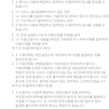
1.
1.
회사는
다음에
해당하는
경우에는
이용계약의
승낙을
유보할
수
있습니다
.
1.
가
.
서비스
설비용량에
여유가
없는
경우
2.
나
.
서비스를
제공하기에는
기술적으로
문제가
있다고
판단되는
경우
3.
다
.
기타
회사가
필요하다고
인정되는
경우
2.
2.
회사는
다음에
해당하는
경우에는
이용계약의
승낙을
거절할
수
있습니다
.
1.
가
.
본인
실명과
다르게
이용신청을
하였을
경우
2.
나
.
이용신청서의
내용을
허위로
기재하였거나
허위서류를
첨부하여
이용신청을
하였을
경우
제
7
조
(
이용자
ID
등의
관리
)
1.
1.
이용자
ID
는
본인실명으로
개인에게
하나만을
발급하는
것을
원칙으로
합니다
.
2.
2.
이용자
ID
는
본명
(
실명
)
이
이용자명과
연계되어야
합니다
.
이용자
ID
를
소유한
이용자는
이용자
ID
및
비밀번호에
대한
관리
책임이
있으며
,
서비스
이용상의
과실
또는
제
3
자에
의한
부정사용
등으로
인해
발생하는
모든
불이익에
대해
책임을
져야
합니다
.
다만
회사에
고의
또는
중대한
과실이
있는
경우에는
그러하지
않습니다
.
제
8
조
(
이용계약사항의
변경
)
1.
1.
이용자는
다음에
해당하는
변경사항이
있을
경우에는
개인정보관리화면을
통하여
언제든지
본인의
개인정보를
열람하고
수정할
수
있습니다
.
단
,
이러한
변경사항을
회사에
알리지
않아
발생한
불이익에
대하여
회사는
책임지지
않습니다
.