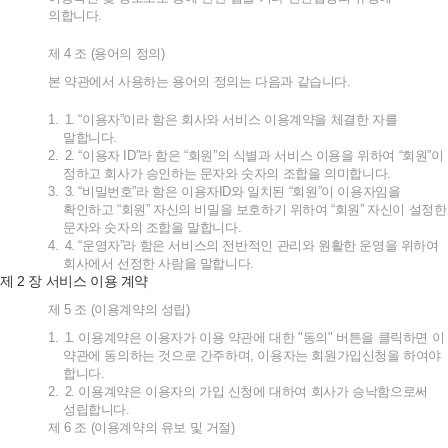
의합니다
.
제
4
조
(
용어의
정의
)
본
약관에서
사용하는
용어의
정의는
다음과
같습니다
.
1.
1. “
이용자
”
이라
함은
회사와
서비스
이용계약을
체결한
자를
말합니다
.
2.
2. “
이용자
ID”
라
함은
“
회원
”
의
식별과
서비스
이용을
위하여
“
회원
”
이
정하고
회사가
승인하는
문자와
숫자의
조합을
의미합니다
.
3.
3. “
비밀번호
”
라
함은
이용자
ID
와
일치된
“
회원
”
이
이용자임을
확인하고
“
회원
”
자신의
비밀을
보호하기
위하여
“
회원
”
자신이
설정한
문자와
숫자의
조합을
말합니다
.
4.
4. “
운영자
”
라
함은
서비스의
전반적인
관리와
원활한
운영을
위하여
회사에서
선정한
사람을
말합니다
.
2
제
장
서비스
이용
계약
제
5
조
(
이용계약의
성립
)
1.
1.
이용계약은
이용자가
이용
약관에
대한
"
동의
"
버튼을
클릭하면
이
약관에
동의하는
것으로
간주하며
,
이용자는
회원가입신청을
하여야
합니다
.
2.
2.
이용계약은
이용자의
가입
신청에
대하여
회사가
승낙함으로써
성립합니다
.
제
6
조
(
이용계약의
유보
및
거절
)